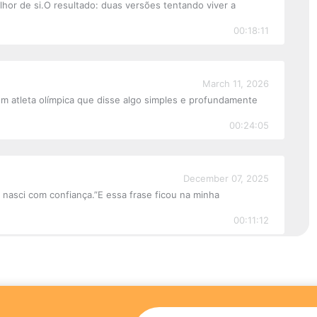
or de si.O resultado: duas versões tentando viver a
00:18:11
March 11, 2026
 atleta olímpica que disse algo simples e profundamente
00:24:05
December 07, 2025
nasci com confiança.”E essa frase ficou na minha
00:11:12
November 23, 2025
osso primeiro torneio de tênis e daquela sensação de “o
00:12:11