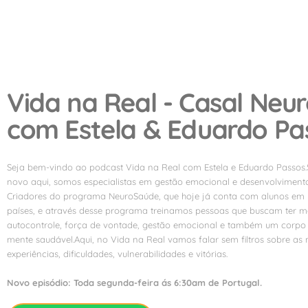
Vida na Real - Casal Neu
com Estela & Eduardo Pa
Seja bem-vindo ao podcast Vida na Real com Estela e Eduardo Passos.
novo aqui, somos especialistas em gestão emocional e desenvolvimen
Criadores do programa NeuroSaúde, que hoje já conta com alunos em 
países, e através desse programa treinamos pessoas que buscam ter m
autocontrole, força de vontade, gestão emocional e também um corpo
mente saudável.Aqui, no Vida na Real vamos falar sem filtros sobre as
experiências, dificuldades, vulnerabilidades e vitórias.
Novo episódio: Toda segunda-feira ás 6:30am de Portugal.