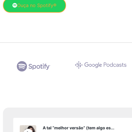
Ouça no Spotify®
A tal “melhor versão” (tem algo es...