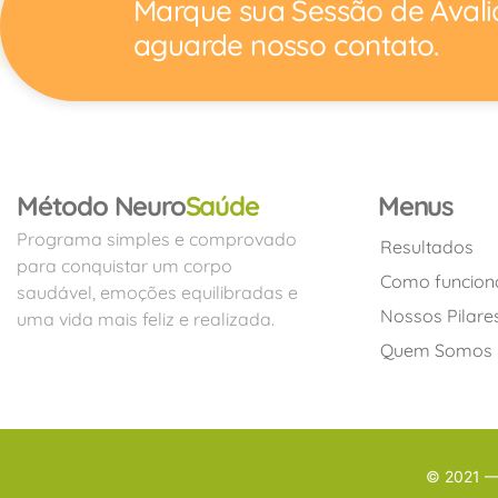
Marque sua Sessão de Avali
aguarde nosso contato.
#004 - O padrão que eu quebrei em 2025
Neste episódio do Real.Mente Mulher, abrimos a
...
cére
Método Neuro
Saúde
Menus
#003 - Quando o cérebro trava
Programa simples e comprovado
Resultados
Você já sentiu medo quando as coisas começara
para conquistar um corpo
...
neurociência re
Como funcion
saudável, emoções equilibradas e
Nossos Pilare
uma vida mais feliz e realizada.
Quem Somos
#002 - Matei um Cacto 🌵
Eu matei um cacto. Sim, o mais resistente de t
...
percebi: a gente
© 2021 — 