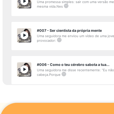
Uma promessa simples: sair com uma versão melh
...
mesma vida.Nes
#007 - Ser cientista da própria mente
Uma seguidora me enviou um vídeo de uma jovem
...
provocador:
#006 - Como o teu cérebro sabota a tua...
Uma seguidora me disse recentemente: “Eu não 
...
cabeça.Porque
#005 - Torneio de tênis, ambiente e id...
Este episódio nasceu de um sábado gelado, do n
...
que e