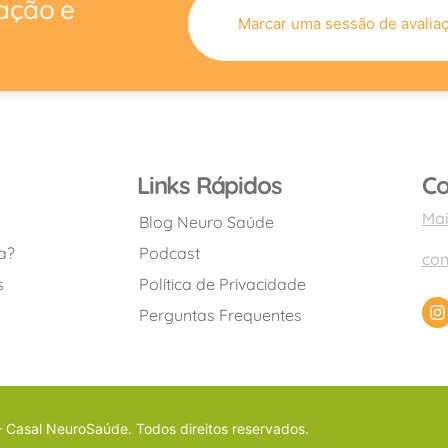
ação e
Marcar uma sessão de avalia
November 16, 2025
 porta para um tema que une ciência, emoção e vida real: o
00:25:19
Links Rápidos
Co
November 09, 2025
Mai
Blog Neuro Saúde
m a dar certo?Neste episódio, exploramos o que a
a?
Podcast
co
00:16:04
s
Política de Privacidade
Perguntas Frequentes
November 02, 2025
odos.E foi tentando entender por que ele morreu que
00:19:50
Casal NeuroSaúde. Todos direitos reservados.