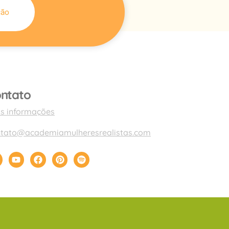
ção
ntato
s informações
ntato@academiamulheresrealistas.com