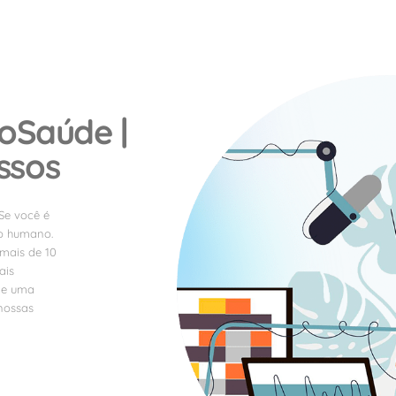
roSaúde |
ssos
Se você é
to humano.
mais de 10
ais
 e uma
 nossas